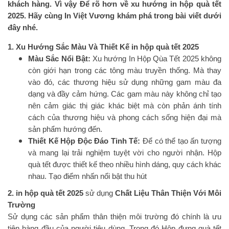
khách hàng. Vì vậy Để rõ hơn về xu hướng in hộp quà tết
2025. Hãy cùng In Việt Vương khám phá trong bài viết dưới
đây nhé.
1. Xu Hướng Sắc Màu Và Thiết Kế in hộp quà tết 2025
Màu Sắc Nổi Bật:
Xu hướng In Hộp Qùa Tết 2025 không
còn giới hạn trong các tông màu truyền thống. Mà thay
vào đó, các thương hiệu sử dụng những gam màu đa
dạng và đầy cảm hứng. Các gam màu này không chỉ tạo
nên cảm giác thị giác khác biệt mà còn phản ánh tính
cách của thương hiệu và phong cách sống hiện đại mà
sản phẩm hướng đến.
Thiết Kế Hộp Độc Đáo Tinh Tế:
Để có thể tạo ấn tượng
và mang lại trải nghiệm tuyệt vời cho người nhận. Hộp
quà tết được thiết kế theo nhiều hình dáng, quy cách khác
nhau. Tạo điểm nhấn nổi bật thu hút
2. in hộp quà tết 2025
sử dụng
Chất Liệu Thân Thiện Với Môi
Trường
Sử dụng các sản phẩm thân thiện môi trường đó chính là ưu
tiên hàng đầu của người tiêu dùng. Trong đó Hộp đựng quà tết