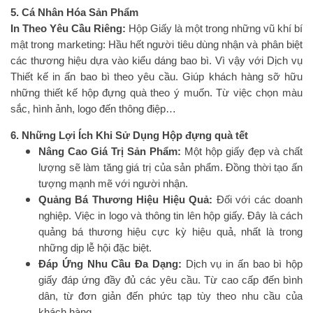
5. Cá Nhân Hóa Sản Phẩm
In Theo Yêu Cầu Riêng:
Hộp Giấy là một trong những vũ khí bí
mật trong marketing: Hầu hết người tiêu dùng nhận và phân biệt
các thương hiệu dựa vào kiểu dáng bao bì. Vì vậy với Dịch vụ
Thiết kế in ấn bao bì theo yêu cầu. Giúp khách hàng sỡ hữu
những thiết kế hộp đựng quà theo ý muốn. Từ việc chọn màu
sắc, hình ảnh, logo đến thông điệp…
6. Những Lợi Ích Khi Sử Dụng Hộp đựng quà tết
Nâng Cao Giá Trị Sản Phẩm:
Một hộp giấy đẹp và chất
lượng sẽ làm tăng giá trị của sản phẩm. Đồng thời tạo ấn
tượng mạnh mẽ với người nhận.
Quảng Bá Thương Hiệu Hiệu Quả:
Đối với các doanh
nghiệp. Việc in logo và thông tin lên hộp giấy. Đây là cách
quảng bá thương hiệu cực kỳ hiệu quả, nhất là trong
những dịp lễ hội đặc biệt.
Đáp Ứng Nhu Cầu Đa Dạng:
Dịch vụ in ấn bao bì hộp
giấy đáp ứng đầy đủ các yêu cầu. Từ cao cấp đến bình
dân, từ đơn giản đến phức tạp tùy theo nhu cầu của
khách hàng.