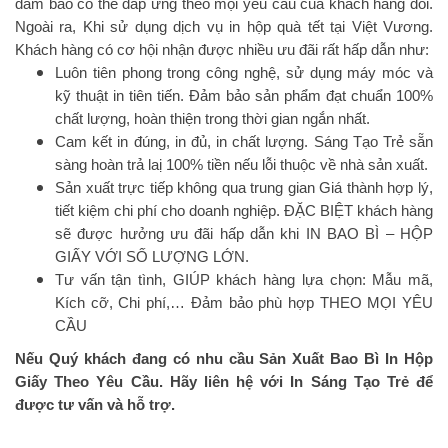
đảm bảo có thể đáp ứng theo mọi yêu cầu của khách hàng đối.
Ngoài ra, Khi sử dụng dịch vụ in hộp quà tết tại Việt Vương.
Khách hàng có cơ hội nhận được nhiều ưu đãi rất hấp dẫn như:
Luôn tiên phong trong công nghệ, sử dụng máy móc và
kỹ thuật in tiên tiến. Đảm bảo sản phẩm đạt chuẩn 100%
chất lượng, hoàn thiện trong thời gian ngắn nhất.
Cam kết in đúng, in đủ, in chất lượng. Sáng Tạo Trẻ sẵn
sàng hoàn trả laị 100% tiền nếu lỗi thuộc về nhà sản xuất.
Sản xuất trực tiếp không qua trung gian Giá thành hợp lý,
tiết kiệm chi phí cho doanh nghiệp. ĐẶC BIỆT khách hàng
sẽ được hưởng ưu đãi hấp dẫn khi IN BAO BÌ – HỘP
GIẤY VỚI SỐ LƯỢNG LỚN.
Tư vấn tận tình, GIÚP khách hàng lựa chọn: Mẫu mã,
Kích cỡ, Chi phí,… Đảm bảo phù hợp THEO MỌI YÊU
CẦU
Nếu Quý khách đang có nhu cầu Sản Xuất Bao Bì In Hộp
Giấy Theo Yêu Cầu. Hãy liên hệ với In Sáng Tạo Trẻ để
được tư vấn và hỗ trợ.