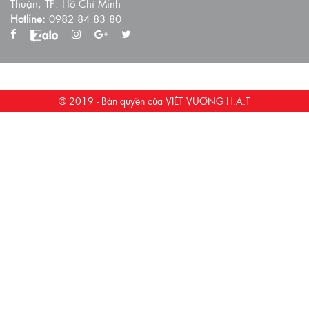
Thuận, TP. Hồ Chí Minh
Hotline:
0982 84 83 80
© 2019 - Bản quyền của VIỆT VƯƠNG H.A.T