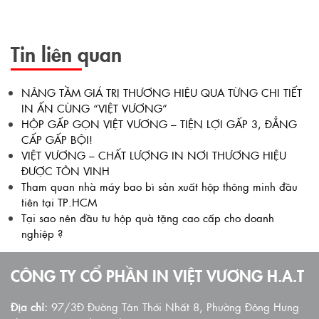
Tin liên quan
NÂNG TẦM GIÁ TRỊ THƯƠNG HIỆU QUA TỪNG CHI TIẾT
IN ẤN CÙNG “VIỆT VƯƠNG”
HỘP GẤP GỌN VIỆT VƯƠNG – TIỆN LỢI GẤP 3, ĐẲNG
CẤP GẤP BỘI!
VIỆT VƯƠNG – CHẤT LƯỢNG IN NƠI THƯƠNG HIỆU
ĐƯỢC TÔN VINH
Tham quan nhà máy bao bì sản xuất hộp thông minh đầu
tiên tại TP.HCM
Tại sao nên đầu tư hộp quà tặng cao cấp cho doanh
nghiệp ?
CÔNG TY CỔ PHẦN IN VIỆT VƯƠNG H.A.T
Địa chỉ:
97/3Đ Đường Tân Thới Nhất 8, Phường Đông Hưng