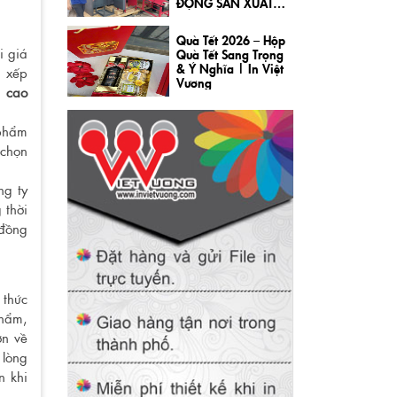
ĐỘNG SẢN XUẤT
HỘP XẾP THÔNG
MINH
Quà Tết 2026 – Hộp
i giá
Quà Tết Sang Trọng
& Ý Nghĩa | In Việt
ị xếp
Vương
 cao
 phẩm
 chọn
ng ty
 thời
 đồng
 thức
phẩm,
ơn về
 lòng
n khi