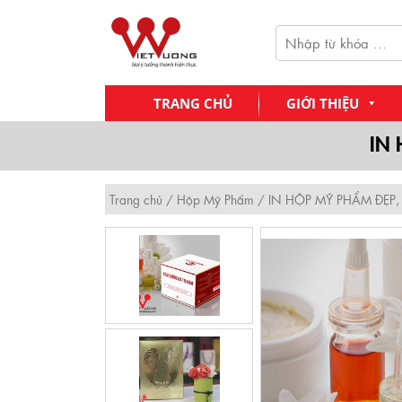
Skip
to
Tìm
content
kiếm:
TRANG CHỦ
GIỚI THIỆU
IN 
Trang chủ
/
Hộp Mỹ Phẩm
/ IN HỘP MỸ PHẨM ĐẸP,