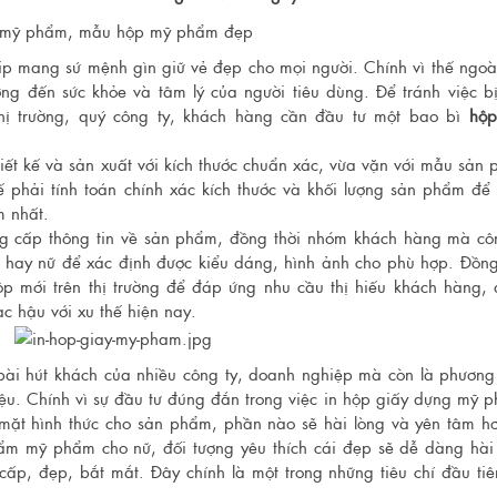
 mang sứ mệnh gìn giữ vẻ đẹp cho mọi người. Chính vì thế ngoà
ng đến sức khỏe và tâm lý của người tiêu dùng. Để tránh việc b
thị trường, quý công ty, khách hàng cần đầu tư một bao bì
hộp
t kế và sản xuất với kích thước chuẩn xác, vừa vặn với mẫu sản
 phải tính toán chính xác kích thước và khối lượng sản phẩm để
m nhất.
 cấp thông tin về sản phẩm, đồng thời nhóm khách hàng mà cô
m hay nữ để xác định được kiểu dáng, hình ảnh cho phù hợp. Đồng
p mới trên thị trường để đáp ứng nhu cầu thị hiếu khách hàng,
c hậu với xu thế hiện nay.
ài hút khách của nhiều công ty, doanh nghiệp mà còn là phương
ệu. Chính vì sự đầu tư đúng đắn trong việc in hộp giấy dựng mỹ 
mặt hình thức cho sản phẩm, phần nào sẽ hài lòng và yên tâm h
hẩm mỹ phẩm cho nữ, đối tượng yêu thích cái đẹp sẽ dễ dàng hài
p, đẹp, bắt mắt. Đây chính là một trong những tiêu chí đầu tiê