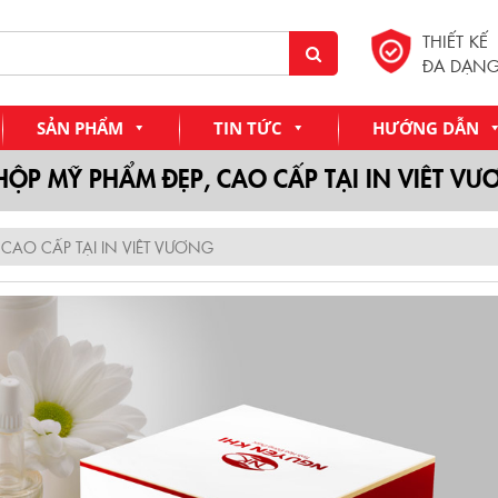
THIẾT KẾ
ĐA DẠN
SẢN PHẨM
TIN TỨC
HƯỚNG DẪN
HỘP MỸ PHẨM ĐẸP, CAO CẤP TẠI IN VIÊT V
 CAO CẤP TẠI IN VIÊT VƯƠNG