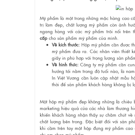
Mỹ phẩm là một trong những mặc hàng cao cấp
trị làm đẹp, chất lượng mỹ phẩm còn ảnh hưở
ngang hàng với các mỹ phẩm trôi nổi trên 
cấp
cho sản phẩm mỹ phẩm của mình.
Về kích thước:
Hộp mỹ phẩm cần được thiế
mỹ phẩm đưa ra. Các nhân viên thiết kế
giấy in phù hợp với trọng lượng sản phẩ
Về hình thức:
Công ty mỹ phẩm cần cung
hướng tới nằm trong độ tuổi nào, là na
In Việt Vương cần luôn cập nhật mẫu hộ
thời để sản phẩm khách hàng không bị lạ
Một hộp mỹ phẩm đẹp không những là chiêu b
marketing hiệu quả của các nhà làm thương hi
khiến khách hàng nhận thấy sự chăm chút về 
chất lượng bên trong. Đặc biệt đối với sản p
khi cầm trên tay một hộp đựng mỹ phẩm cao cấ
chị em chọn mỹ phẩm.