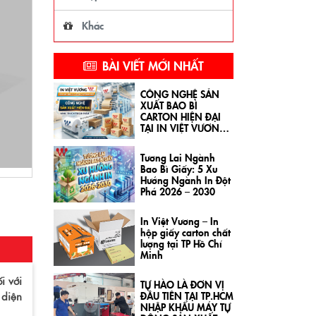
Khác
BÀI VIẾT MỚI NHẤT
CÔNG NGHỆ SẢN
XUẤT BAO BÌ
CARTON HIỆN ĐẠI
TẠI IN VIỆT VƯƠNG
HAT
Tương Lai Ngành
Bao Bì Giấy: 5 Xu
Hướng Ngành In Đột
Phá 2026 – 2030
In Việt Vương – In
hộp giấy carton chất
lượng tại TP Hồ Chí
Minh
i với
TỰ HÀO LÀ ĐƠN VỊ
 diện
ĐẦU TIÊN TẠI TP.HCM
NHẬP KHẨU MÁY TỰ