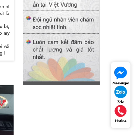
ao bì
ất là
o bì,
ộp mỹ
i với
g !
Messenger
Zalo
Hotline