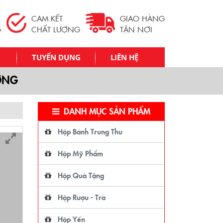
CAM KẾT
GIAO HÀNG
G
CHẤT LƯỢNG
TẬN NƠI
TUYỂN DỤNG
LIÊN HỆ
ƯƠNG
DANH MỤC SẢN PHẨM
Hộp Bánh Trung Thu
Hộp Mỹ Phẩm
Hộp Quà Tặng
Hộp Rượu - Trà
Hộp Yến