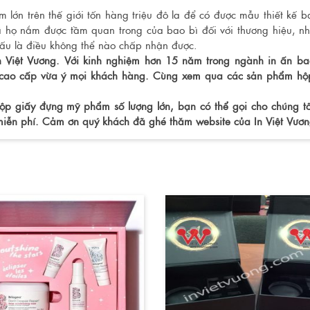
lớn trên thế giới tốn hàng triệu đô la để có được mẫu thiết kế b
 họ nắm được tầm quan trong của bao bì đối với thương hiệu, nh
u là điều không thể nào chấp nhận được.
n Việt Vương. Với kinh nghiệm hơn 15 năm trong ngành in ấn ba
p cao cấp vừa ý mọi khách hàng. Cùng xem qua các sản phẩm h
ộp giấy đựng mỹ phẩm số lượng lớn, bạn có thể gọi cho chúng tô
iễn phí. Cảm ơn quý khách đã ghé thăm website của In Việt Vươn