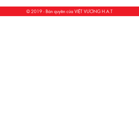
© 2019 - Bản quyền của VIỆT VƯƠNG H.A.T