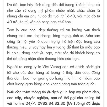
Do đó, bạn hãy hình dung đến đối tượng khách hàng có
nhu cầu sử dụng mỹ phẩm nhiều nhất, chắc chắn là
nhưng chị em phụ nữ có độ tuổi từ 16-40, với mức độ từ
40 trở lên thì vẫn có song hạn chế hơn.
Tâm lý của phái đẹp thường có xu hướng yêu thích
những màu sắc nhẹ nhàng, lãng mạng, tinh tế. Màu sắc
cũng là một yếu tố quan trọng thể hiện đặc trưng của
thương hiệu, vì vậy hãy lên ý tưởng để thiết kế mẫu bao
bì có sự đồng nhất về logo, màu sắc để khách hàng có
thể dễ dàng nhận diện thượng hiệu của bạn.
Ngoài ra công ty In Việt Vương còn có chính sách giá
tốt cho các đơn hàng số lượng từ thấp đến cao, đồng
thời đảm bảo thời gian giao hàng nhanh nhất, đảm bảo
chất lượng giao hàng cho khách hàng trên toàn quốc.
Nếu cần thêm thông tin về dịch vụ in hộp mỹ phẩm đẹp,
cao cấp, chuyên nghiệp, bạn có thể gọi cho chúng tôi
với hotline 24/7: 0982.84.83.80 (Mr.Tường) để được