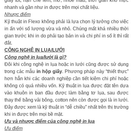
giấy tốt, hạn chế lem, mờ, nhòe màu, thời gian khô mực
nhanh và gần như in được trên mọi chất liệu.
Nhược điểm
Kỹ thuật in Flexo không phải là lựa chọn lý tưởng cho việc
in ấn với số lượng vừa và nhỏ. Chúng mất khá nhiều thời
gian trước khi in do phải tạo bản in và chi phí in số ít thì rất
đắt.
CÔNG NGHỆ IN LỤA/LƯỚI
Công nghệ in lụa/lưới là gì?
Đôi khi công nghệ in lụa hoặc in lưới cũng được sử dụng
trong các mẫu
in hộp giấy
. Phương pháp này “thiết thực”
hơn hẳn khi các doanh nghiệp cần tiết kiệm chi phí hoặc
không có quá nhiều vốn. Kỹ thuật in lụa được đặt tên dựa
vào khuôn in ban đầu được làm bằng tơ lụa, sau được
thay thế bằng vải bông, cotton nên còn được gọi là in lưới.
Đây được xem là kỹ thuật in “dễ chiều” nhất trên thị trường
khi in được trên mọi bề mặt.
Ưu và nhược điểm của công nghệ in lụa
Ưu điểm