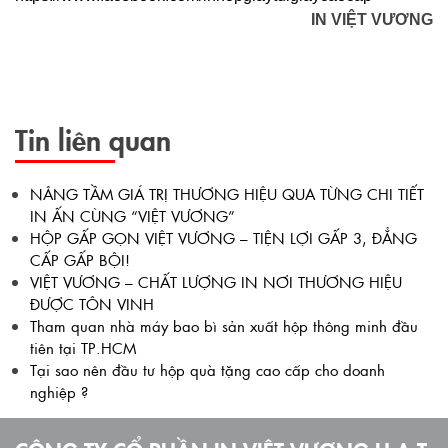
IN VIỆT VƯƠNG
Tin liên quan
NÂNG TẦM GIÁ TRỊ THƯƠNG HIỆU QUA TỪNG CHI TIẾT
IN ẤN CÙNG “VIỆT VƯƠNG”
HỘP GẤP GỌN VIỆT VƯƠNG – TIỆN LỢI GẤP 3, ĐẲNG
CẤP GẤP BỘI!
VIỆT VƯƠNG – CHẤT LƯỢNG IN NƠI THƯƠNG HIỆU
ĐƯỢC TÔN VINH
Tham quan nhà máy bao bì sản xuất hộp thông minh đầu
tiên tại TP.HCM
Tại sao nên đầu tư hộp quà tặng cao cấp cho doanh
nghiệp ?