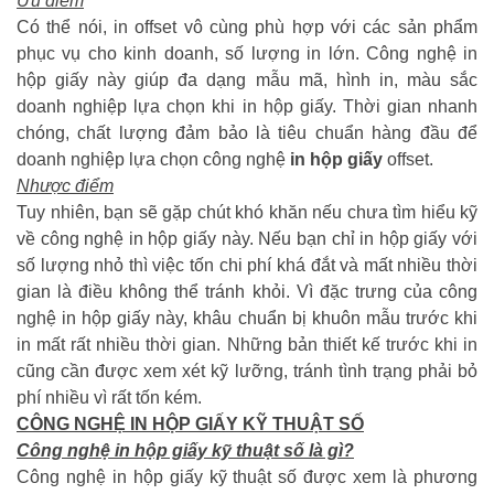
Ưu điểm
Có thể nói, in offset vô cùng phù hợp với các sản phẩm
phục vụ cho kinh doanh, số lượng in lớn. Công nghệ in
hộp giấy này giúp đa dạng mẫu mã, hình in, màu sắc
doanh nghiệp lựa chọn khi in hộp giấy. Thời gian nhanh
chóng, chất lượng đảm bảo là tiêu chuẩn hàng đầu để
doanh nghiệp lựa chọn công nghệ
in hộp giấy
offset.
Nhược điểm
Tuy nhiên, bạn sẽ gặp chút khó khăn nếu chưa tìm hiểu kỹ
về công nghệ in hộp giấy này. Nếu bạn chỉ in hộp giấy với
số lượng nhỏ thì việc tốn chi phí khá đắt và mất nhiều thời
gian là điều không thể tránh khỏi. Vì đặc trưng của công
nghệ in hộp giấy này, khâu chuẩn bị khuôn mẫu trước khi
in mất rất nhiều thời gian. Những bản thiết kế trước khi in
cũng cần được xem xét kỹ lưỡng, tránh tình trạng phải bỏ
phí nhiều vì rất tốn kém.
CÔNG NGHỆ IN HỘP GIẤY KỸ THUẬT SỐ
Công nghệ in hộp giấy kỹ thuật số là gì?
Công nghệ in hộp giấy kỹ thuật số được xem là phương