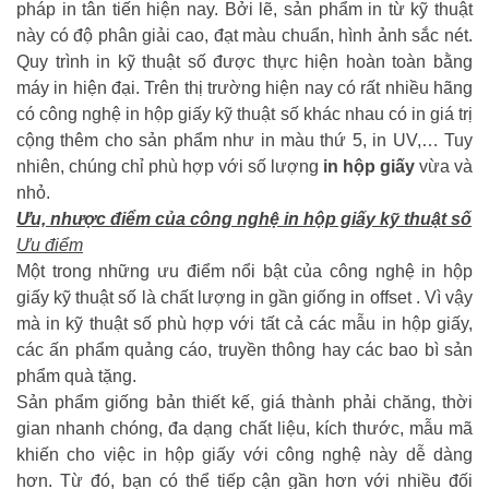
pháp in tân tiến hiện nay. Bởi lẽ, sản phẩm in từ kỹ thuật
này có độ phân giải cao, đạt màu chuẩn, hình ảnh sắc nét.
Quy trình in kỹ thuật số được thực hiện hoàn toàn bằng
máy in hiện đại. Trên thị trường hiện nay có rất nhiều hãng
có công nghệ in hộp giấy kỹ thuật số khác nhau có in giá trị
cộng thêm cho sản phẩm như in màu thứ 5, in UV,… Tuy
nhiên, chúng chỉ phù hợp với số lượng
in hộp giấy
vừa và
nhỏ.
Ưu, nhược điểm của công nghệ in hộp giấy kỹ thuật số
Ưu điểm
Một trong những ưu điểm nổi bật của công nghệ in hộp
giấy kỹ thuật số là chất lượng in gần giống in offset . Vì vậy
mà in kỹ thuật số phù hợp với tất cả các mẫu in hộp giấy,
các ấn phẩm quảng cáo, truyền thông hay các bao bì sản
phẩm quà tặng.
Sản phẩm giống bản thiết kế, giá thành phải chăng, thời
gian nhanh chóng, đa dạng chất liệu, kích thước, mẫu mã
khiến cho việc in hộp giấy với công nghệ này dễ dàng
hơn. Từ đó, bạn có thể tiếp cận gần hơn với nhiều đối