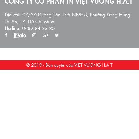
CÔNG TY CỔ PHẦN IN VIỆT VƯƠNG H.A.T
Địa chỉ:
97/3Đ Đường Tân Thới Nhất 8, Phường Đông Hưng
Thuận, TP. Hồ Chí Minh
Hotline:
0982 84 83 80
© 2019 - Bản quyền của VIỆT VƯƠNG H.A.T