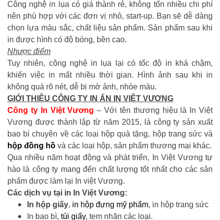
Công nghệ in lụa có giá thành rẻ, không tốn nhiều chi phí
nên phù hợp với các đơn vị nhỏ, start-up. Bạn sẽ dễ dàng
chọn lựa màu sắc, chất liệu sản phẩm. Sản phẩm sau khi
in được hình có độ bóng, bền cao.
Nhược điểm
Tuy nhiên, công nghệ in lụa lại có tốc độ in khá chậm,
khiến việc in mất nhiều thời gian. Hình ảnh sau khi in
không quá rõ nét, dễ bị mờ ảnh, nhòe màu.
GIỚI THIỆU CÔNG TY IN ẤN IN VIỆT VƯƠNG
Công ty In Việt Vương
– Với tên thương hiệu là In Việt
Vương được thành lập từ năm 2015, là công ty sản xuất
bao bì chuyên về các loại hộp quà tặng, hộp trang sức và
hộp đồng hồ
và các loại hộp, sản phẩm thương mại khác.
Qua nhiều năm hoạt động và phát triển, In Việt Vương tự
hào là công ty mang đến chất lượng tốt nhất cho các sản
phẩm được làm lại In việt Vương.
Các dịch vụ tại in In Việt Vương:
In hộp giấy
,
in hộp đựng mỹ phẩm
, in hộp trang sức
In bao bì,
túi giấy
, tem nhãn các loại.