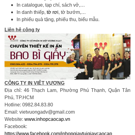
In catalogue, tạp chí, sách vở,…
In danh thiếp,
tờ rơi
, tờ bướm,…
In phiếu quà tặng, phiếu thu, biểu mẫu.
Liên hệ công ty
CÔNG TY IN VIỆT VƯƠNG
Địa chỉ: 46 Thạch Lam, Phường Phú Thạnh, Quận Tân
Phú, TP.HCM
Hotline: 0982.84.83.80
Email: vietvuongadv@gmail.com
Website:
www.inhopcaocap.vn
Facebook:
https://www.facebook.com/inhopgiaytuigiaycaocap